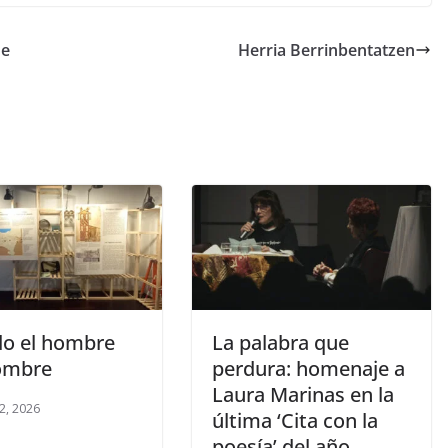
de
Herria Berrinbentatzen
o el hombre
La palabra que
ombre
perdura: homenaje a
Laura Marinas en la
2, 2026
última ‘Cita con la
poesía’ del año