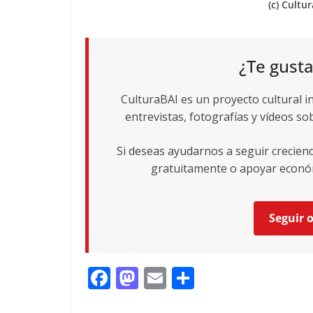
(c) Cultu
¿Te gusta
CulturaBAI es un proyecto cultural i
entrevistas, fotografías y vídeos sob
Si deseas ayudarnos a seguir crecie
gratuitamente o apoyar económ
Seguir 
F
M
E
C
ac
as
m
o