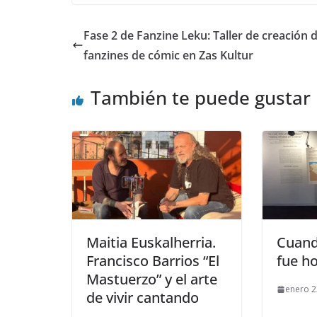
e
to
ai
m
b
d
l
p
Fase 2 de Fanzine Leku: Taller de creación 
o
o
ar
fanzines de cómic en Zas Kultur
o
n
ti
También te puede gustar
k
r
Maitia Euskalherria.
Cuand
Francisco Barrios “El
fue h
Mastuerzo” y el arte
enero 2
de vivir cantando