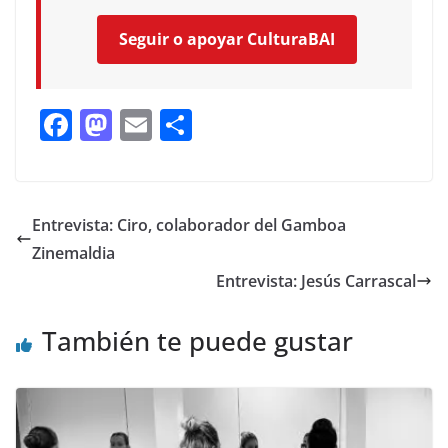
Seguir o apoyar CulturaBAI
F
M
E
C
ac
as
m
o
e
to
ai
m
b
d
l
p
Entrevista: Ciro, colaborador del Gamboa
o
o
ar
Zinemaldia
o
n
ti
Entrevista: Jesús Carrascal
k
r
También te puede gustar