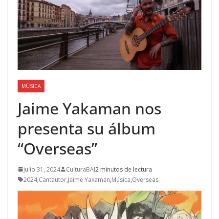
MÚSICA
Jaime Yakaman nos
presenta su álbum
“Overseas”
julio 31, 2024
CulturaBAI
2 minutos de lectura
2024
,
Cantautor
,
Jaime Yakaman
,
Música
,
Overseas