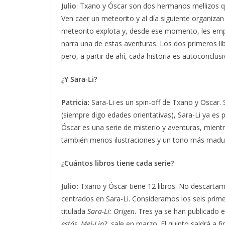
Julio
: Txano y Óscar son dos hermanos mellizos q
Ven caer un meteorito y al día siguiente organizan
meteorito explota y, desde ese momento, les empie
narra una de estas aventuras. Los dos primeros li
pero, a partir de ahí, cada historia es autoconclusi
¿Y Sara-Li?
Patricia:
Sara-Li es un spin-off de Txano y Oscar. 
(siempre digo edades orientativas), Sara-Li ya es
Óscar es una serie de misterio y aventuras, mientr
también menos ilustraciones y un tono más madu
¿Cuántos libros tiene cada serie?
Julio:
Txano y Óscar tiene 12 libros. No descartam
centrados en Sara-Li. Consideramos los seis prime
titulada
Sara-Li: Origen
. Tres ya se han publicado e
estás, Mei-Lin?
, sale en marzo. El quinto saldrá a f