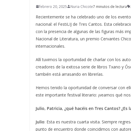
febrero 20, 2025
Nuria Chicote
7 minutos de lectura
Recientemente se ha celebrado uno de los eventos m
nacional: el FestiLIJ de Tres Cantos. Esta celebrac
con la presencia de algunas de las figuras más i
Nacional de Literatura, un premio Cervantes Chico 
internacionales.
Allí tuvimos la oportunidad de charlar con los autor
creadores de la exitosa serie de libros Txano y Ós
también está arrasando en librerías.
Hemos tenido la oportunidad de conversar con ello
este importante festival literario: ¡veamos qué no
Julio, Patricia, ¿qué hacéis en Tres Cantos? ¿Es 
Julio
: Esta es nuestra cuarta visita. Siempre regre
punto de encuentro donde coincidimos con autores 