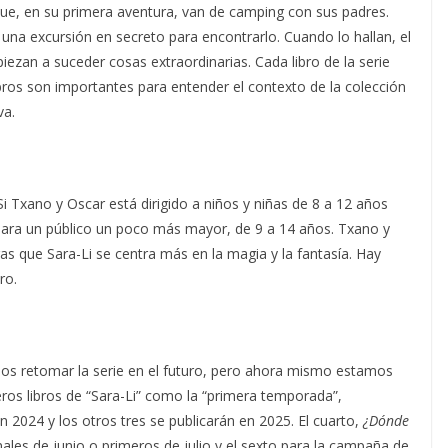
ue, en su primera aventura, van de camping con sus padres.
 una excursión en secreto para encontrarlo. Cuando lo hallan, el
zan a suceder cosas extraordinarias. Cada libro de la serie
bros son importantes para entender el contexto de la colección
va.
Si Txano y Oscar está dirigido a niños y niñas de 8 a 12 años
 para un público un poco más mayor, de 9 a 14 años. Txano y
as que Sara-Li se centra más en la magia y la fantasía. Hay
ro.
os retomar la serie en el futuro, pero ahora mismo estamos
ros libros de “Sara-Li” como la “primera temporada”,
n 2024 y los otros tres se publicarán en 2025. El cuarto,
¿Dónde
inales de junio o primeros de julio y el sexto para la campaña de