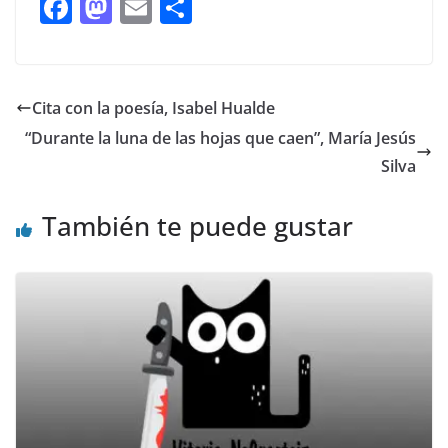
F
M
E
C
ac
as
m
o
e
to
ai
m
b
d
l
p
Cita con la poesía, Isabel Hualde
o
o
ar
“Durante la luna de las hojas que caen”, María Jesús
o
n
ti
Silva
k
r
También te puede gustar