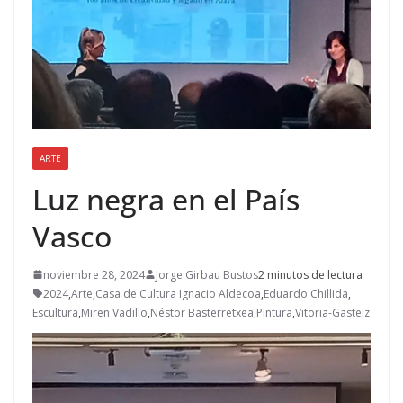
ARTE
Luz negra en el País
Vasco
noviembre 28, 2024
Jorge Girbau Bustos
2 minutos de lectura
2024
,
Arte
,
Casa de Cultura Ignacio Aldecoa
,
Eduardo Chillida
,
Escultura
,
Miren Vadillo
,
Néstor Basterretxea
,
Pintura
,
Vitoria-Gasteiz