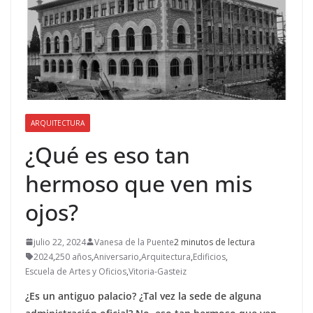
ARQUITECTURA
¿Qué es eso tan
hermoso que ven mis
ojos?
julio 22, 2024
Vanesa de la Puente
2 minutos de lectura
2024
,
250 años
,
Aniversario
,
Arquitectura
,
Edificios
,
Escuela de Artes y Oficios
,
Vitoria-Gasteiz
¿Es un antiguo palacio? ¿Tal vez la sede de alguna