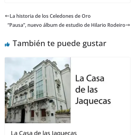
e
to
ai
m
b
d
l
p
La historia de los Celedones de Oro
o
o
ar
“Pausa”, nuevo álbum de estudio de Hilario Rodeiro
o
n
ti
k
r
También te puede gustar
La Casa de las Jaquecas