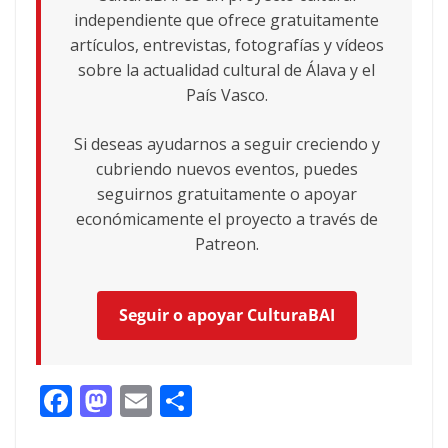
independiente que ofrece gratuitamente
artículos, entrevistas, fotografías y vídeos
sobre la actualidad cultural de Álava y el
País Vasco.
Si deseas ayudarnos a seguir creciendo y
cubriendo nuevos eventos, puedes
seguirnos gratuitamente o apoyar
económicamente el proyecto a través de
Patreon.
Seguir o apoyar CulturaBAI
F
M
E
C
ac
as
m
o