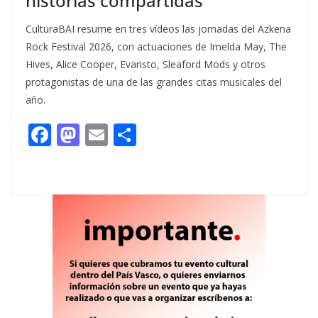
historias compartidas
CulturaBAI resume en tres vídeos las jornadas del Azkena
Rock Festival 2026, con actuaciones de Imelda May, The
Hives, Alice Cooper, Evaristo, Sleaford Mods y otros
protagonistas de una de las grandes citas musicales del
año.
F
M
E
C
ac
as
m
o
e
to
ai
m
b
d
l
p
o
o
ar
o
n
ti
k
r