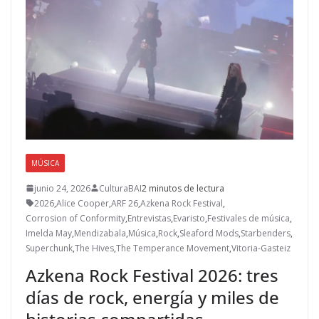
MÚSICA
junio 24, 2026
CulturaBAI
2 minutos de lectura
2026
,
Alice Cooper
,
ARF 26
,
Azkena Rock Festival
,
Corrosion of Conformity
,
Entrevistas
,
Evaristo
,
Festivales de música
,
Imelda May
,
Mendizabala
,
Música
,
Rock
,
Sleaford Mods
,
Starbenders
,
Superchunk
,
The Hives
,
The Temperance Movement
,
Vitoria-Gasteiz
Azkena Rock Festival 2026: tres
días de rock, energía y miles de