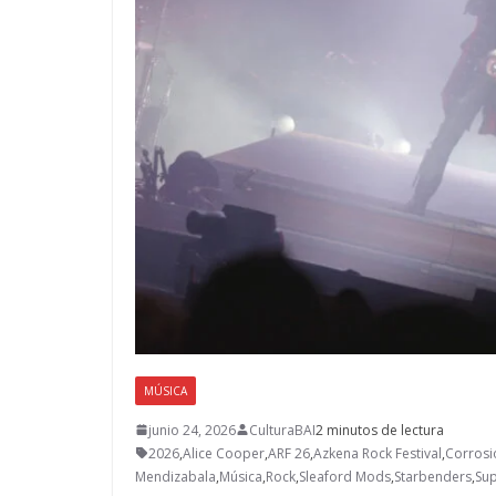
MÚSICA
junio 24, 2026
CulturaBAI
2 minutos de lectura
2026
,
Alice Cooper
,
ARF 26
,
Azkena Rock Festival
,
Corrosi
Mendizabala
,
Música
,
Rock
,
Sleaford Mods
,
Starbenders
,
Su