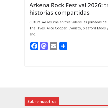
Azkena Rock Festival 2026: tr
historias compartidas
CulturaBAI resume en tres vídeos las jornadas de
The Hives, Alice Cooper, Evaristo, Sleaford Mods 
año.
F
M
E
C
ac
as
m
o
e
to
ai
m
b
d
l
p
o
o
ar
o
n
ti
k
r
Sobre nosotros