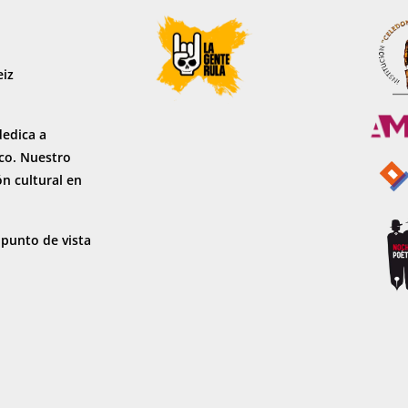
eiz
dedica a
sco. Nuestro
ón cultural en
 punto de vista