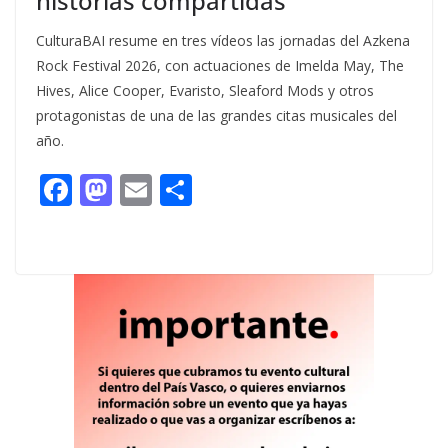
historias compartidas
CulturaBAI resume en tres vídeos las jornadas del Azkena
Rock Festival 2026, con actuaciones de Imelda May, The
Hives, Alice Cooper, Evaristo, Sleaford Mods y otros
protagonistas de una de las grandes citas musicales del
año.
F
M
E
C
ac
as
m
o
e
to
ai
m
b
d
l
p
o
o
ar
o
n
ti
k
r