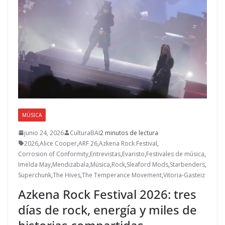
MÚSICA
junio 24, 2026
CulturaBAI
2 minutos de lectura
2026
,
Alice Cooper
,
ARF 26
,
Azkena Rock Festival
,
Corrosion of Conformity
,
Entrevistas
,
Evaristo
,
Festivales de música
,
Imelda May
,
Mendizabala
,
Música
,
Rock
,
Sleaford Mods
,
Starbenders
,
Superchunk
,
The Hives
,
The Temperance Movement
,
Vitoria-Gasteiz
Azkena Rock Festival 2026: tres
días de rock, energía y miles de