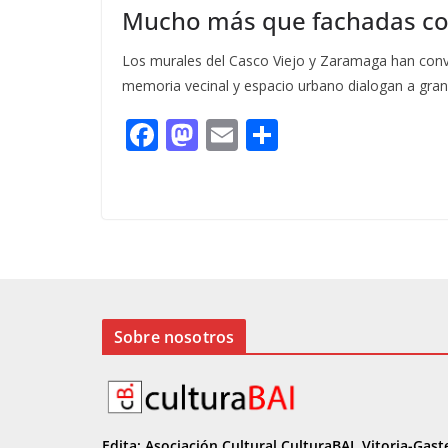
Mucho más que fachadas co
Los murales del Casco Viejo y Zaramaga han conver
memoria vecinal y espacio urbano dialogan a gran
F
M
E
C
ac
as
m
o
e
to
ai
m
b
d
l
p
o
o
ar
o
n
ti
k
r
Sobre nosotros
Edita: Asociación Cultural CulturaBAI, Vitoria-Gast