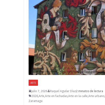
ARTE
julio 7, 2026
Raquel Aguilar Díaz
2 minutos de lectura
2026
,
Arte
,
Arte en fachadas
,
Arte en la calle
,
Arte urbano
Zaramaga