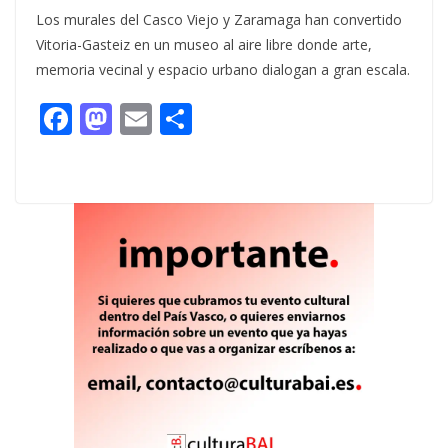
Los murales del Casco Viejo y Zaramaga han convertido
Vitoria-Gasteiz en un museo al aire libre donde arte,
memoria vecinal y espacio urbano dialogan a gran escala.
F
M
E
C
ac
as
m
o
e
to
ai
m
b
d
l
p
o
o
ar
o
n
ti
k
r