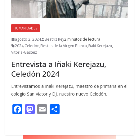
HUMANIDADES
agosto 2, 2024
Beatriz Rey
2 minutos de lectura
2024
,
Celedón
,
Fiestas de la Virgen Blanca
,
Iñaki Kerejazu
,
Vitoria-Gasteiz
Entrevista a Iñaki Kerejazu,
Celedón 2024
Entrevistamos a Iñaki Kerejazu, maestro de primaria en el
colegio San Viator y DJ, nuestro nuevo Celedón.
F
M
E
C
ac
as
m
o
e
to
ai
m
b
d
l
p