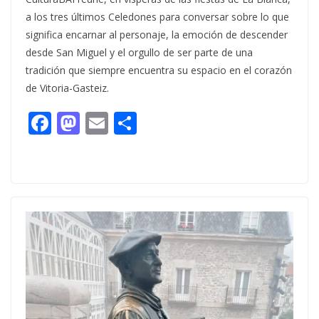
a los tres últimos Celedones para conversar sobre lo que
significa encarnar al personaje, la emoción de descender
desde San Miguel y el orgullo de ser parte de una
tradición que siempre encuentra su espacio en el corazón
de Vitoria-Gasteiz.
F
M
E
C
ac
as
m
o
e
to
ai
m
b
d
l
p
o
o
ar
o
n
ti
k
r