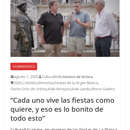
HUMANIDADES
agosto 1, 2025
CulturaBAI
0 minutos de lectura
2025
,
Celedón
,
Entrevista
,
Fiestas de la Virgen Blanca
,
Gorka Ortiz de Urbina
,
Iñaki Kerejazu
,
Iñaki Landa
,
Vitoria-Gasteiz
“Cada uno vive las fiestas como
quiere, y eso es lo bonito de
todo esto”
CulturaBAI reúne, en vísperas de las fiestas de La Blanca,