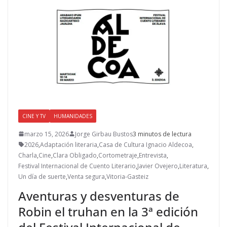
CINE Y TV
HUMANIDADES
marzo 15, 2026
Jorge Girbau Bustos
3 minutos de lectura
2026
,
Adaptación literaria
,
Casa de Cultura Ignacio Aldecoa
,
Charla
,
Cine
,
Clara Obligado
,
Cortometraje
,
Entrevista
,
Festival Internacional de Cuento Literario
,
Javier Ovejero
,
Literatura
,
Un día de suerte
,
Venta segura
,
Vitoria-Gasteiz
Aventuras y desventuras de
Robin el truhan en la 3ª edición