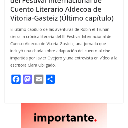
del Festival Internacional de
Cuento Literario Aldecoa de
Vitoria-Gasteiz (Último capítulo)
El último capítulo de las aventuras de Robin el Truhan
cierra la crónica literaria del III Festival Internacional de
Cuento Aldecoa de Vitoria-Gasteiz, una jornada que
incluyó una charla sobre adaptación del cuento al cine
impartida por Javier Ovejero y una entrevista en vídeo a la
escritora Clara Obligado.
F
M
E
C
ac
as
m
o
e
to
ai
m
b
d
l
p
o
o
ar
o
n
ti