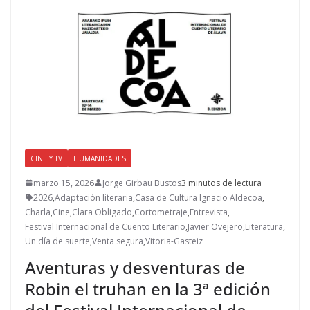
CINE Y TV
HUMANIDADES
marzo 15, 2026
Jorge Girbau Bustos
3 minutos de lectura
2026
,
Adaptación literaria
,
Casa de Cultura Ignacio Aldecoa
,
Charla
,
Cine
,
Clara Obligado
,
Cortometraje
,
Entrevista
,
Festival Internacional de Cuento Literario
,
Javier Ovejero
,
Literatura
,
Un día de suerte
,
Venta segura
,
Vitoria-Gasteiz
Aventuras y desventuras de
Robin el truhan en la 3ª edición