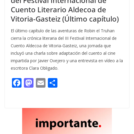
del Festival Internacional de
Cuento Literario Aldecoa de
Vitoria-Gasteiz (Último capítulo)
El último capítulo de las aventuras de Robin el Truhan
cierra la crónica literaria del III Festival Internacional de
Cuento Aldecoa de Vitoria-Gasteiz, una jornada que
incluyó una charla sobre adaptación del cuento al cine
impartida por Javier Ovejero y una entrevista en vídeo a la
escritora Clara Obligado.
F
M
E
C
ac
as
m
o
e
to
ai
m
b
d
l
p
o
o
ar
o
n
ti