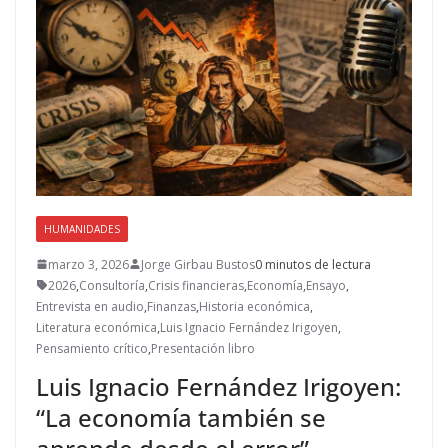
HUMANIDADES
marzo 3, 2026
Jorge Girbau Bustos
0 minutos de lectura
2026
,
Consultoría
,
Crisis financieras
,
Economía
,
Ensayo
,
Entrevista en audio
,
Finanzas
,
Historia económica
,
Literatura económica
,
Luis Ignacio Fernández Irigoyen
,
Pensamiento crítico
,
Presentación libro
Luis Ignacio Fernández Irigoyen:
“La economía también se