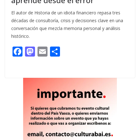
aprende desde el error”
El autor de Historia de un idiota financiero repasa tres
décadas de consultoría, crisis y decisiones clave en una
conversación que mezcla memoria personal y análisis
histórico.
F
M
E
C
ac
as
m
o
e
to
ai
m
b
d
l
p
o
o
ar
o
n
ti
k
r