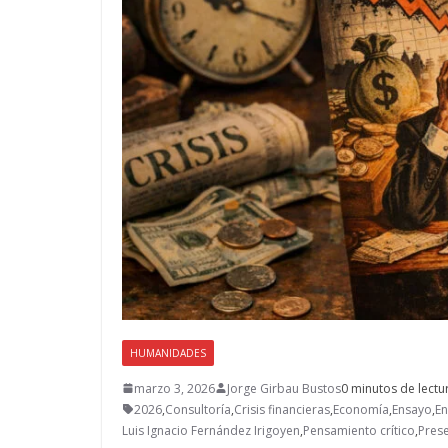
HUMANIDADES
marzo 3, 2026
Jorge Girbau Bustos
0 minutos de lectu
2026
,
Consultoría
,
Crisis financieras
,
Economía
,
Ensayo
,
En
Luis Ignacio Fernández Irigoyen
,
Pensamiento crítico
,
Prese