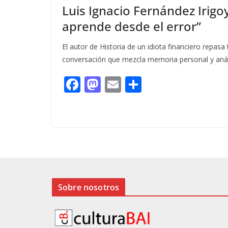
Luis Ignacio Fernández Irig
aprende desde el error”
El autor de Historia de un idiota financiero repasa
conversación que mezcla memoria personal y anális
F
M
E
C
ac
as
m
o
e
to
ai
m
b
d
l
p
o
o
ar
o
n
ti
k
r
Sobre nosotros