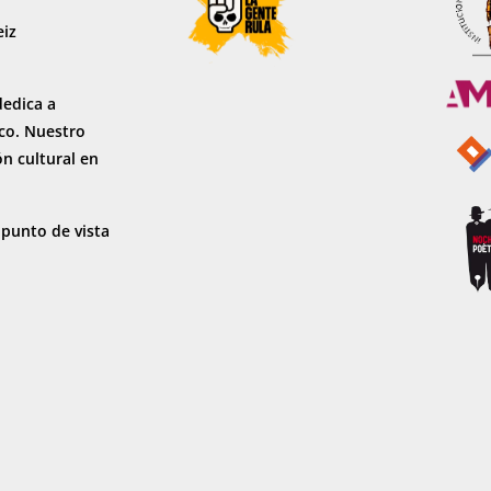
eiz
dedica a
sco. Nuestro
ón cultural en
 punto de vista