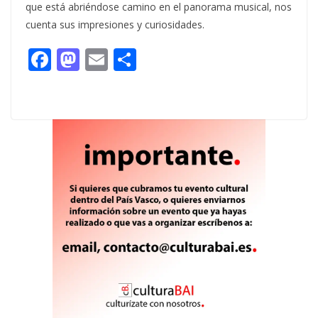
que está abriéndose camino en el panorama musical, nos
cuenta sus impresiones y curiosidades.
F
M
E
C
ac
as
m
o
e
to
ai
m
b
d
l
p
o
o
ar
o
n
ti
k
r