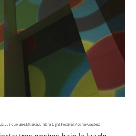
uz
,
Luz que une
,
Música
,
Umbra Light Festival
,
Vitoria-Gasteiz
rta: tres noches bajo la luz de