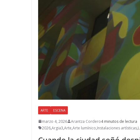
ARTE
ESCENA
marzo 4, 2026
Arantza Cordero
4 minutos de lectura
2026
,
Argia3
,
Arte
,
Arte lumínico
,
Instalaciones artísticas
,
L
Cuando la ciudad soñó despie