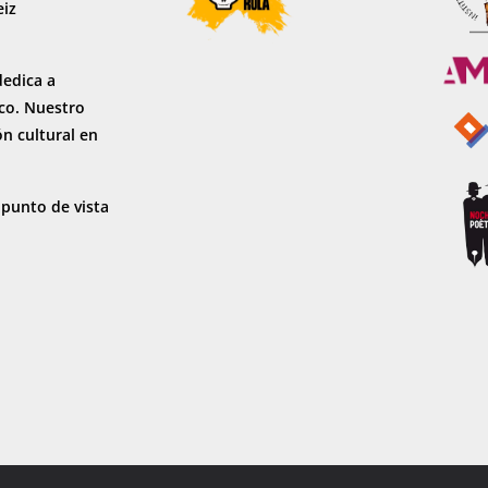
eiz
dedica a
sco. Nuestro
ón cultural en
 punto de vista