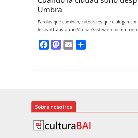
Umbra
Farolas que caminan, catedrales que dialogan con
festival transformó Vitoria-Gasteiz en un territor
F
M
E
C
ac
as
m
o
e
to
ai
m
b
d
l
p
o
o
ar
o
n
ti
k
r
Sobre nosotros