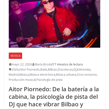
MÚSICA
mayo 22, 2026
María Brodal
17 minutos de lectura
2026
,
Aitor Piornedo
,
Baile
,
Bilbao
,
Discotecas
,
DJ
,
Entrevista
,
Madrid
,
Música
,
Música electrónica
,
Música urbana
,
Ocio nocturno
,
Producción musical
,
Psicología de pista
Aitor Piornedo: De la batería a la
cabina, la psicología de pista del
DJ que hace vibrar Bilbao y