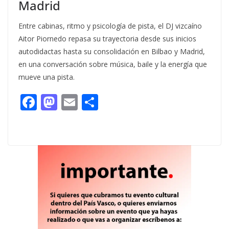
Madrid
Entre cabinas, ritmo y psicología de pista, el DJ vizcaíno
Aitor Piornedo repasa su trayectoria desde sus inicios
autodidactas hasta su consolidación en Bilbao y Madrid,
en una conversación sobre música, baile y la energía que
mueve una pista.
F
M
E
C
ac
as
m
o
e
to
ai
m
b
d
l
p
o
o
ar
o
n
ti
k
r