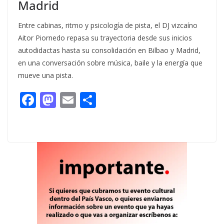
Madrid
Entre cabinas, ritmo y psicología de pista, el DJ vizcaíno
Aitor Piornedo repasa su trayectoria desde sus inicios
autodidactas hasta su consolidación en Bilbao y Madrid,
en una conversación sobre música, baile y la energía que
mueve una pista.
F
M
E
C
ac
as
m
o
e
to
ai
m
b
d
l
p
o
o
ar
o
n
ti
k
r