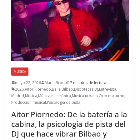
MÚSICA
mayo 22, 2026
María Brodal
17 minutos de lectura
2026
,
Aitor Piornedo
,
Baile
,
Bilbao
,
Discotecas
,
DJ
,
Entrevista
,
Madrid
,
Música
,
Música electrónica
,
Música urbana
,
Ocio nocturno
,
Producción musical
,
Psicología de pista
Aitor Piornedo: De la batería a la
cabina, la psicología de pista del
DJ que hace vibrar Bilbao y