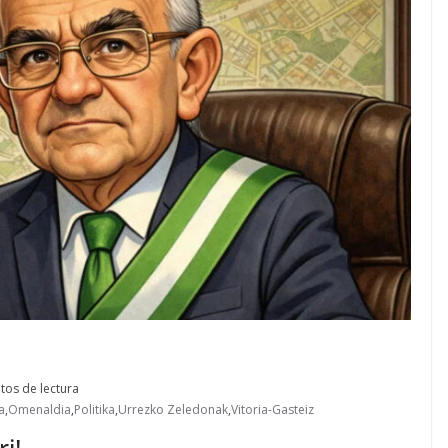
tos de lectura
a
,
Omenaldia
,
Politika
,
Urrezko Zeledonak
,
Vitoria-Gasteiz
i!