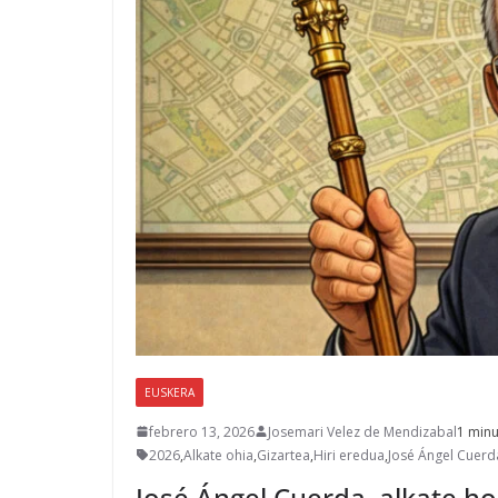
EUSKERA
febrero 13, 2026
Josemari Velez de Mendizabal
1 minu
2026
,
Alkate ohia
,
Gizartea
,
Hiri eredua
,
José Ángel Cuerd
José Ángel Cuerda, alkate hor