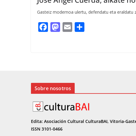
Gasteiz modernoa ulertu, defendatu eta eraldatu zu
F
M
E
C
ac
as
m
o
e
to
ai
m
b
d
l
p
o
o
ar
o
n
ti
k
r
Sobre nosotros
Edita: Asociación Cultural CulturaBAI, Vitoria-Gast
ISSN 3101-0466