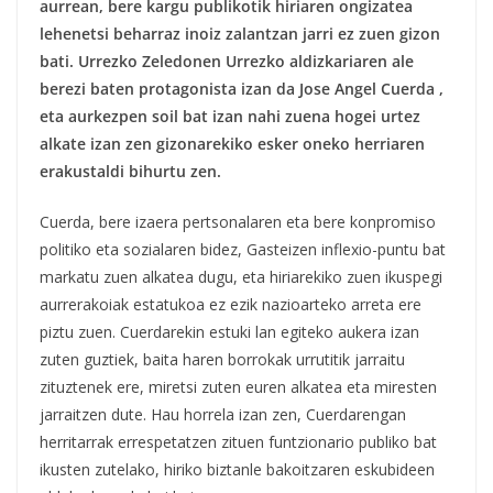
aurrean, bere kargu publikotik hiriaren ongizatea
lehenetsi beharraz inoiz zalantzan jarri ez zuen gizon
bati. Urrezko Zeledonen Urrezko aldizkariaren ale
berezi baten protagonista izan da Jose Angel Cuerda ,
eta aurkezpen soil bat izan nahi zuena hogei urtez
alkate izan zen gizonarekiko esker oneko herriaren
erakustaldi bihurtu zen.
Cuerda, bere izaera pertsonalaren eta bere konpromiso
politiko eta sozialaren bidez, Gasteizen inflexio-puntu bat
markatu zuen alkatea dugu, eta hiriarekiko zuen ikuspegi
aurrerakoiak estatukoa ez ezik nazioarteko arreta ere
piztu zuen. Cuerdarekin estuki lan egiteko aukera izan
zuten guztiek, baita haren borrokak urrutitik jarraitu
zituztenek ere, miretsi zuten euren alkatea eta miresten
jarraitzen dute. Hau horrela izan zen, Cuerdarengan
herritarrak errespetatzen zituen funtzionario publiko bat
ikusten zutelako, hiriko biztanle bakoitzaren eskubideen