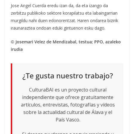
Jose Angel Cuerda eredu izan da, da eta izango da
zerbitzu publikoko sektore korapilatsu eta labaingarrian
murgildu nahi duen edonorentzat. Haren ondarea bizirik
iraunaraztea ondoan eduki gintuenon esku dago.
© Josemari Velez de Mendizabal, testua; PPO, azaleko
irudia
¿Te gusta nuestro trabajo?
CulturaBAI es un proyecto cultural
independiente que ofrece gratuitamente
artículos, entrevistas, fotografías y vídeos
sobre la actualidad cultural de Álava y el
País Vasco.