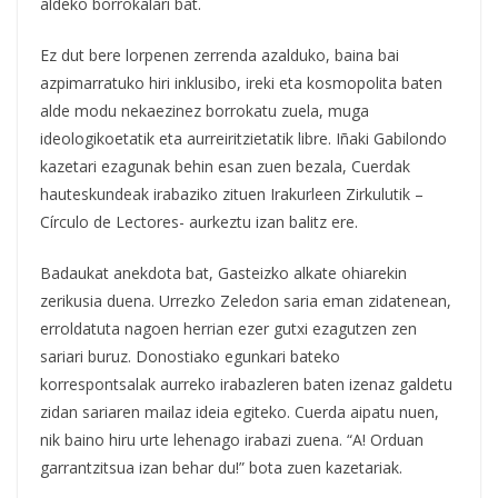
aldeko borrokalari bat.
Ez dut bere lorpenen zerrenda azalduko, baina bai
azpimarratuko hiri inklusibo, ireki eta kosmopolita baten
alde modu nekaezinez borrokatu zuela, muga
ideologikoetatik eta aurreiritzietatik libre. Iñaki Gabilondo
kazetari ezagunak behin esan zuen bezala, Cuerdak
hauteskundeak irabaziko zituen Irakurleen Zirkulutik –
Círculo de Lectores- aurkeztu izan balitz ere.
Badaukat anekdota bat, Gasteizko alkate ohiarekin
zerikusia duena. Urrezko Zeledon saria eman zidatenean,
erroldatuta nagoen herrian ezer gutxi ezagutzen zen
sariari buruz. Donostiako egunkari bateko
korrespontsalak aurreko irabazleren baten izenaz galdetu
zidan sariaren mailaz ideia egiteko. Cuerda aipatu nuen,
nik baino hiru urte lehenago irabazi zuena. “A! Orduan
garrantzitsua izan behar du!” bota zuen kazetariak.