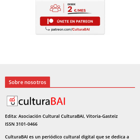
Sobre nosotros
Edita: Asociación Cultural CulturaBAI, Vitoria-Gasteiz
ISSN 3101-0466
CulturaBAI es un periódico cultural digital que se dedica a