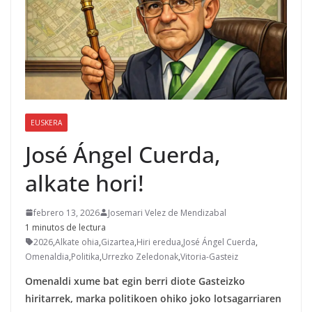
EUSKERA
José Ángel Cuerda,
alkate hori!
febrero 13, 2026
Josemari Velez de Mendizabal
1 minutos de lectura
2026
,
Alkate ohia
,
Gizartea
,
Hiri eredua
,
José Ángel Cuerda
,
Omenaldia
,
Politika
,
Urrezko Zeledonak
,
Vitoria-Gasteiz
Omenaldi xume bat egin berri diote Gasteizko
hiritarrek, marka politikoen ohiko joko lotsagarriaren