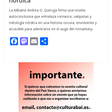
nórdica
La bilbaína Andrea G. Quiroga firma una novela
autoconclusiva que entrelaza romance, valquirias y
mitología nórdica en una historia oscura, envolvente y
accesible para adentrarse en el auge del romantasy.
F
M
E
C
ac
as
m
o
e
to
ai
m
b
d
l
p
o
o
ar
o
n
ti
k
r