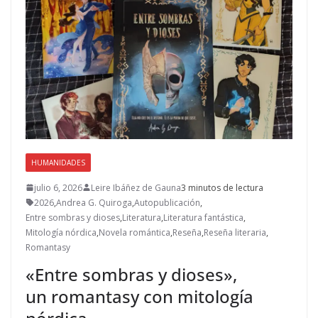
HUMANIDADES
julio 6, 2026
Leire Ibáñez de Gauna
3 minutos de lectura
2026
,
Andrea G. Quiroga
,
Autopublicación
,
Entre sombras y dioses
,
Literatura
,
Literatura fantástica
,
Mitología nórdica
,
Novela romántica
,
Reseña
,
Reseña literaria
,
Romantasy
«Entre sombras y dioses»,
un romantasy con mitología