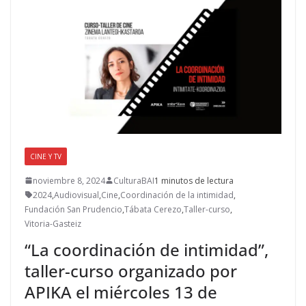
CINE Y TV
noviembre 8, 2024
CulturaBAI
1 minutos de lectura
2024
,
Audiovisual
,
Cine
,
Coordinación de la intimidad
,
Fundación San Prudencio
,
Tábata Cerezo
,
Taller-curso
,
Vitoria-Gasteiz
“La coordinación de intimidad”,
taller-curso organizado por
APIKA el miércoles 13 de