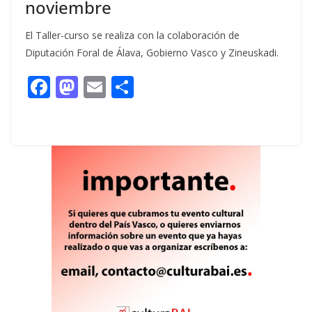
noviembre
El Taller-curso se realiza con la colaboración de
Diputación Foral de Álava, Gobierno Vasco y Zineuskadi.
F
M
E
C
ac
as
m
o
e
to
ai
m
b
d
l
p
o
o
ar
o
n
ti
k
r