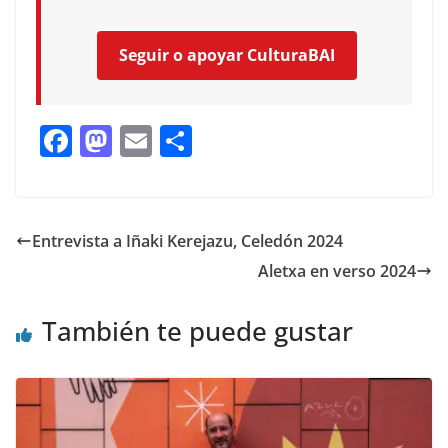
Seguir o apoyar CulturaBAI
F
M
E
C
ac
as
m
o
e
to
ai
m
b
d
l
p
Entrevista a Iñaki Kerejazu, Celedón 2024
o
o
ar
Aletxa en verso 2024
o
n
ti
k
r
También te puede gustar