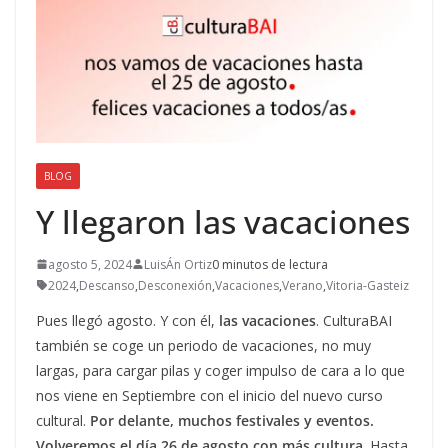
BLOG
Y llegaron las vacaciones
agosto 5, 2024
LuisÁn Ortiz
0 minutos de lectura
2024
,
Descanso
,
Desconexión
,
Vacaciones
,
Verano
,
Vitoria-Gasteiz
Pues llegó agosto. Y con él,
las vacaciones
. CulturaBAI
también se coge un periodo de vacaciones, no muy
largas, para cargar pilas y coger impulso de cara a lo que
nos viene en Septiembre con el inicio del nuevo curso
cultural.
Por delante, muchos festivales y eventos.
Volveremos el día 26 de agosto con más cultura
. Hasta