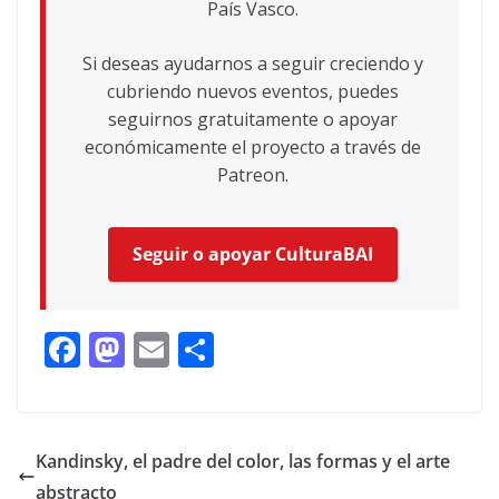
País Vasco.
Si deseas ayudarnos a seguir creciendo y
cubriendo nuevos eventos, puedes
seguirnos gratuitamente o apoyar
económicamente el proyecto a través de
Patreon.
Seguir o apoyar CulturaBAI
F
M
E
C
ac
as
m
o
e
to
ai
m
b
d
l
p
Kandinsky, el padre del color, las formas y el arte
o
o
ar
abstracto