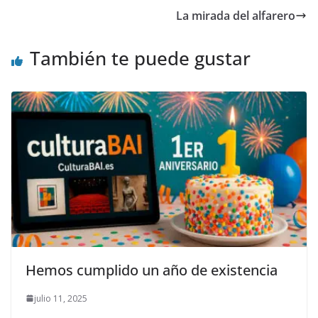
o
n
ti
La mirada del alfarero
k
r
También te puede gustar
Hemos cumplido un año de existencia
julio 11, 2025