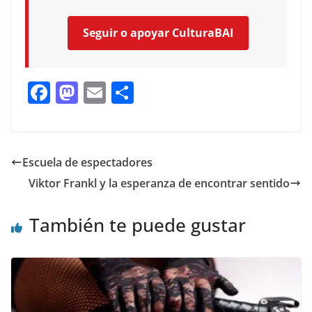
Seguir o apoyar CulturaBAI
F
M
E
C
ac
as
m
o
e
to
ai
m
b
d
l
p
Escuela de espectadores
o
o
ar
Viktor Frankl y la esperanza de encontrar sentido
o
n
ti
k
r
También te puede gustar