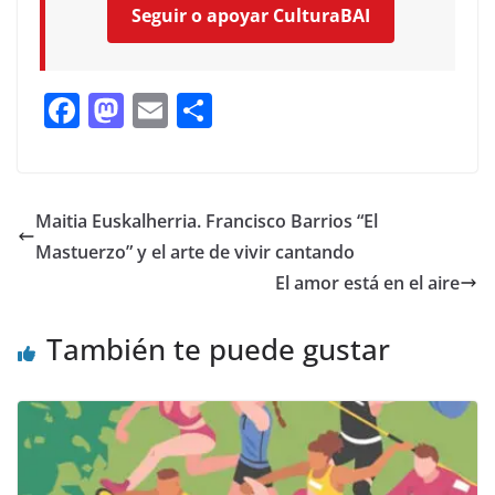
Seguir o apoyar CulturaBAI
F
M
E
C
ac
as
m
o
e
to
ai
m
b
d
l
p
Maitia Euskalherria. Francisco Barrios “El
o
o
ar
Mastuerzo” y el arte de vivir cantando
o
n
ti
El amor está en el aire
k
r
También te puede gustar