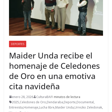
DEPORTES
Maider Unda recibe el
homenaje de Celedones
de Oro en una emotiva
cita navideña
enero 28, 2026
CulturaBAI
1 minutos de lectura
2025
,
Celedones de Oro
,
Dendaraba
,
Deporte
,
Documental
,
Entrevista
,
Homenaje
,
Lucha libre
,
Maider Unda
,
Urrezko Zeledonak
,