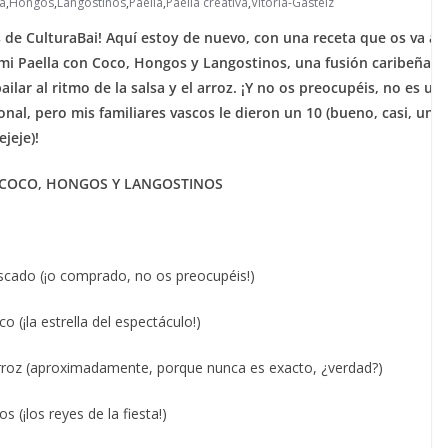
a
,
Hongos
,
Langostinos
,
Paella
,
Paella creativa
,
Vitoria-Gasteiz
 de CulturaBai! Aquí estoy de nuevo, con una receta que os va a
 mi Paella con Coco, Hongos y Langostinos, una fusión caribeña
ailar al ritmo de la salsa y el arroz. ¡Y no os preocupéis, no es un
ional, pero mis familiares vascos le dieron un 10 (bueno, casi, un
ejeje)!
 COCO, HONGOS Y LANGOSTINOS
scado (¡o comprado, no os preocupéis!)
o (¡la estrella del espectáculo!)
arroz (aproximadamente, porque nunca es exacto, ¿verdad?)
s (¡los reyes de la fiesta!)