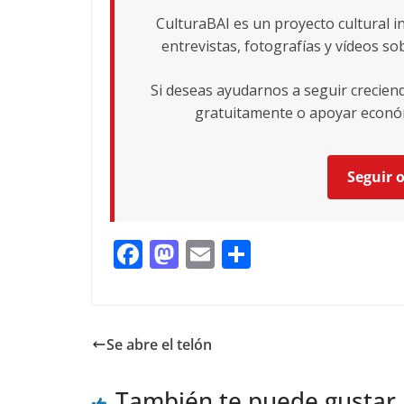
CulturaBAI es un proyecto cultural i
entrevistas, fotografías y vídeos sob
Si deseas ayudarnos a seguir crecie
gratuitamente o apoyar económ
Seguir 
F
M
E
C
ac
as
m
o
e
to
ai
m
b
d
l
p
Se abre el telón
o
o
ar
o
n
ti
También te puede gustar