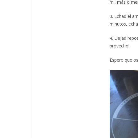
ml, más o men
3. Echad el ar
minutos, echad
4. Dejad repos
provecho!
Espero que os