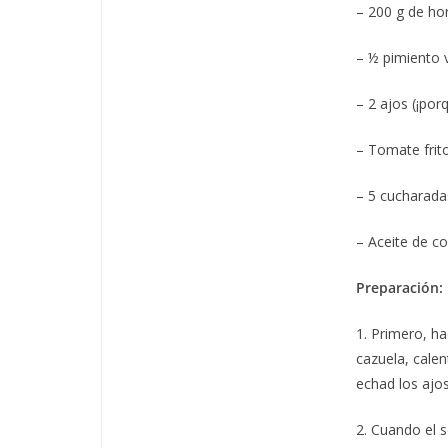
– 200 g de ho
– ½ pimiento v
– 2 ajos (¡por
– Tomate frito
– 5 cucharada
– Aceite de coc
Preparación:
1. Primero, h
cazuela, calen
echad los ajos
2. Cuando el s