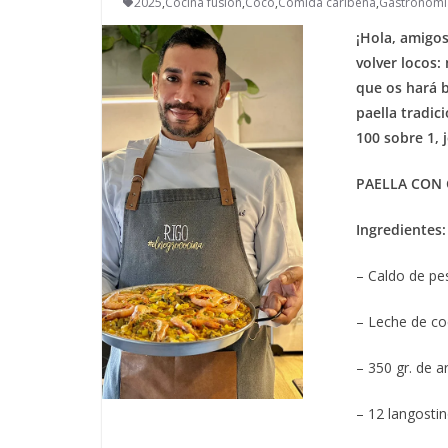
2025
,
Cocina fusión
,
Coco
,
Comida caribeña
,
Gastronomí
¡Hola, amigos
volver locos:
que os hará b
paella tradic
100 sobre 1, j
PAELLA CON
Ingredientes:
– Caldo de pe
– Leche de coc
– 350 gr. de 
– 12 langostino