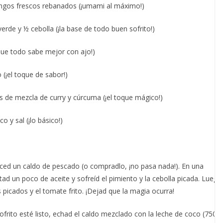
ngos frescos rebanados (¡umami al máximo!)
erde y ½ cebolla (¡la base de todo buen sofrito!)
que todo sabe mejor con ajo!)
 (¡el toque de sabor!)
s de mezcla de curry y cúrcuma (¡el toque mágico!)
o y sal (¡lo básico!)
aced un caldo de pescado (o compradlo, ¡no pasa nada!). En una
tad un poco de aceite y sofreíd el pimiento y la cebolla picada. Luego
 picados y el tomate frito. ¡Dejad que la magia ocurra!
ofrito esté listo, echad el caldo mezclado con la leche de coco (750