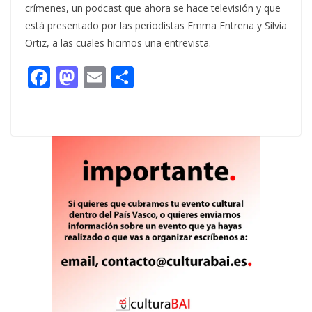
crímenes, un podcast que ahora se hace televisión y que
está presentado por las periodistas Emma Entrena y Silvia
Ortiz, a las cuales hicimos una entrevista.
F
M
E
C
ac
as
m
o
e
to
ai
m
b
d
l
p
o
o
ar
o
n
ti
k
r