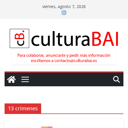
Saltar
viernes, agosto 7, 2026
al
contenido
13 crímenes