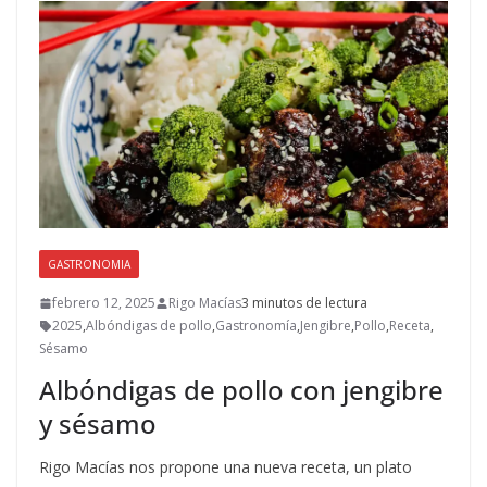
o
o
ar
o
n
ti
k
r
GASTRONOMIA
febrero 12, 2025
Rigo Macías
3 minutos de lectura
2025
,
Albóndigas de pollo
,
Gastronomía
,
Jengibre
,
Pollo
,
Receta
,
Sésamo
Albóndigas de pollo con jengibre
y sésamo
Rigo Macías nos propone una nueva receta, un plato