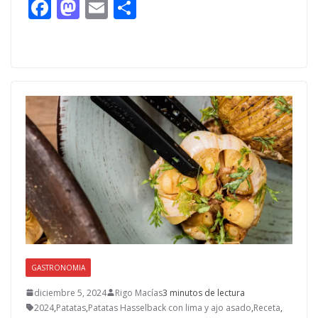
F
M
E
C
ac
as
m
o
e
to
ai
m
b
d
l
p
o
o
ar
o
n
ti
k
r
GASTRONOMIA
diciembre 5, 2024
Rigo Macías
3 minutos de lectura
2024
,
Patatas
,
Patatas Hasselback con lima y ajo asado
,
Receta
,