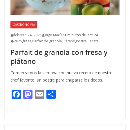
GASTRONOMIA
febrero 24, 2025
Rigo Macías
1 minutos de lectura
2025
,
fresa
,
Parfait de granola
,
Plátano
,
Postre
,
Receta
Parfait de granola con fresa y
plátano
Comenzamos la semana con nueva receta de nuestro
chef favorito, un postre para chuparse los dedos.
F
M
E
C
ac
as
m
o
e
to
ai
m
b
d
l
p