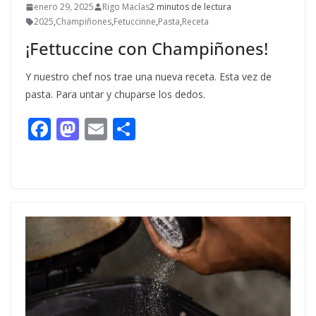
enero 29, 2025
Rigo Macías
2 minutos de lectura
2025
,
Champiñones
,
Fetuccinne
,
Pasta
,
Receta
¡Fettuccine con Champiñones!
Y nuestro chef nos trae una nueva receta. Esta vez de
pasta. Para untar y chuparse los dedos.
F
M
E
C
ac
as
m
o
e
to
ai
m
b
d
l
p
o
o
ar
o
n
ti
k
r