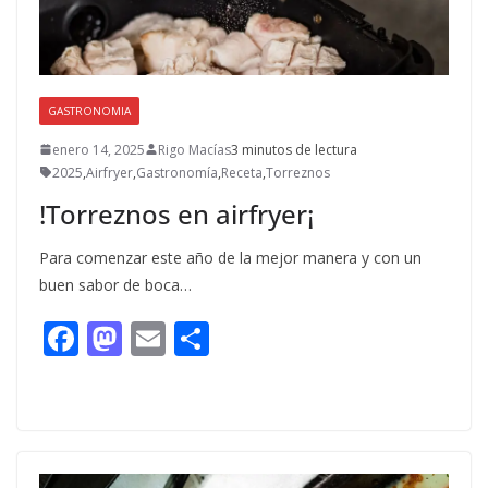
GASTRONOMIA
enero 14, 2025
Rigo Macías
3 minutos de lectura
2025
,
Airfryer
,
Gastronomía
,
Receta
,
Torreznos
!Torreznos en airfryer¡
Para comenzar este año de la mejor manera y con un
buen sabor de boca…
F
M
E
C
ac
as
m
o
e
to
ai
m
b
d
l
p
o
o
ar