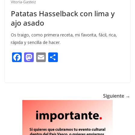
Vitoria-Gasteiz
Patatas Hasselback con lima y
ajo asado
Os traigo, como primera receta, mi favorita, fácil, rica,
rápida y sencilla de hacer.
F
M
E
C
ac
as
m
o
e
to
ai
m
b
d
l
p
o
o
ar
Siguiente →
o
n
ti
k
r