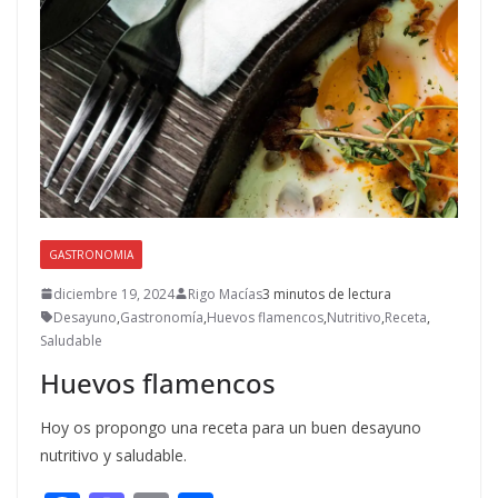
o
n
ti
k
r
GASTRONOMIA
diciembre 19, 2024
Rigo Macías
3 minutos de lectura
Desayuno
,
Gastronomía
,
Huevos flamencos
,
Nutritivo
,
Receta
,
Saludable
Huevos flamencos
Hoy os propongo una receta para un buen desayuno
nutritivo y saludable.